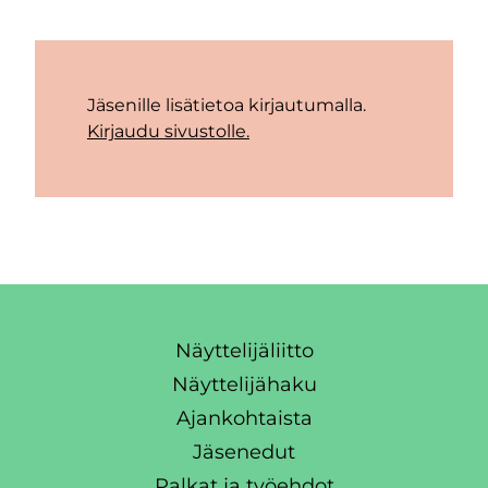
Jäsenille lisätietoa kirjautumalla.
Kirjaudu sivustolle.
Näyttelijäliitto
Näyttelijähaku
Ajankohtaista
Jäsenedut
Palkat ja työehdot