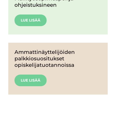
ohjeistuksineen
LUE LISÄÄ
Ammattinäyttelijöiden
palkkiosuositukset
opiskelijatuotannoissa
LUE LISÄÄ