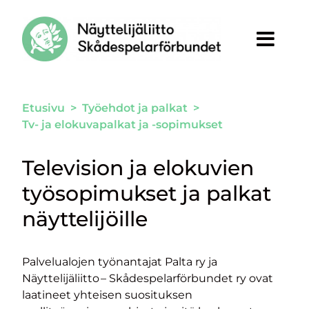
Siirry sivun sisältöön
Etusivu
>
Työehdot ja palkat
>
Tv- ja elokuvapalkat ja -sopimukset
Television ja elokuvien
työsopimukset ja palkat
näyttelijöille
Palvelualojen työnantajat Palta ry ja
Näyttelijäliitto – Skådespelarförbundet ry ovat
laatineet yhteisen suosituksen