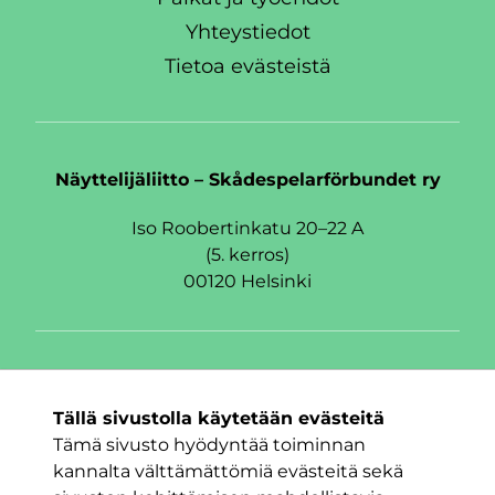
Yhteystiedot
Tietoa evästeistä
Näyttelijäliitto – Skådespelarförbundet ry
Iso Roobertinkatu 20–22 A
(5. kerros)
00120 Helsinki
Seuraa meitä
Tällä sivustolla käytetään evästeitä
Facebook
Twitter
Instagram
Tämä sivusto hyödyntää toiminnan
kannalta välttämättömiä evästeitä sekä