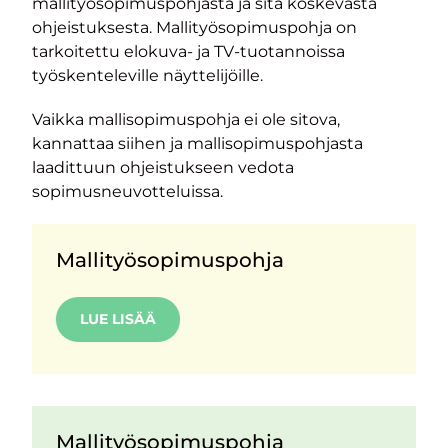
mallityösopimuspohjasta ja sitä koskevasta
ohjeistuksesta. Mallityösopimuspohja on
tarkoitettu elokuva- ja TV-tuotannoissa
työskenteleville näyttelijöille.
Vaikka mallisopimuspohja ei ole sitova,
kannattaa siihen ja mallisopimuspohjasta
laadittuun ohjeistukseen vedota
sopimusneuvotteluissa.
Mallityösopimuspohja
LUE LISÄÄ
Mallityösopimuspohja