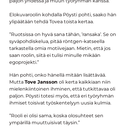
paljon yhdessä ja muun työryhmän kanssa.”
Elokuvaroolin kohdalla Pöysti pohti, saako hän
ylipäätään tehdä Tovea toista kertaa.
”Ruotsissa on hyvä sana tähän, ’ransaka’. Se on
syväpohdiskelua, pitää röntgen-katseella
tarkastella omia motiivejaan. Mietin, että jos
saan roolin, siitä ei tulisi minulle mikään
egoprojekti.”
Hän pohti, onko hänellä mitään lisättävää.
Mutta
Tove Jansson
oli kerta kaikkiaan niin
mielenkiintoinen ihminen, että tutkittavaa oli
paljon. Pöysti totesi myös, että eri työryhmän
ihmiset toisivat työskentelyyn uusia kulmia.
”Rooli ei olisi sama, koska olosuhteet sen
ympärillä muuttuisivat täysin.”