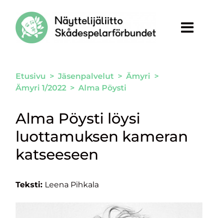
Siirry sivun sisältöön
Etusivu
>
Jäsenpalvelut
>
Ämyri
>
Ämyri 1/2022
>
Alma Pöysti
Alma Pöysti löysi
luottamuksen kameran
katseeseen
Teksti:
Leena Pihkala