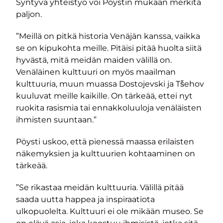
Syntyvä yhteistyö voi Pöystin mukaan merkitä
paljon.
”Meillä on pitkä historia Venäjän kanssa, vaikka
se on kipukohta meille. Pitäisi pitää huolta siitä
hyvästä, mitä meidän maiden välillä on.
Venäläinen kulttuuri on myös maailman
kulttuuria, muun muassa Dostojevski ja Tšehov
kuuluvat meille kaikille. On tärkeää, ettei nyt
ruokita rasismia tai ennakkoluuloja venäläisten
ihmisten suuntaan.”
Pöysti uskoo, että pienessä maassa erilaisten
näkemyksien ja kulttuurien kohtaaminen on
tärkeää.
”Se rikastaa meidän kulttuuria. Välillä pitää
saada uutta happea ja inspiraatiota
ulkopuolelta. Kulttuuri ei ole mikään museo. Se