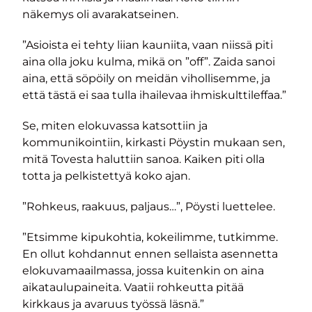
näkemys oli avarakatseinen.
”Asioista ei tehty liian kauniita, vaan niissä piti
aina olla joku kulma, mikä on ”off”. Zaida sanoi
aina, että söpöily on meidän vihollisemme, ja
että tästä ei saa tulla ihailevaa ihmiskulttileffaa.”
Se, miten elokuvassa katsottiin ja
kommunikointiin, kirkasti Pöystin mukaan sen,
mitä Tovesta haluttiin sanoa. Kaiken piti olla
totta ja pelkistettyä koko ajan.
”Rohkeus, raakuus, paljaus…”, Pöysti luettelee.
”Etsimme kipukohtia, kokeilimme, tutkimme.
En ollut kohdannut ennen sellaista asennetta
elokuvamaailmassa, jossa kuitenkin on aina
aikataulupaineita. Vaatii rohkeutta pitää
kirkkaus ja avaruus työssä läsnä.”