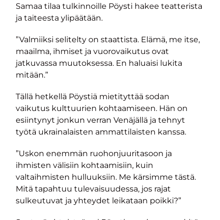
Samaa tilaa tulkinnoille Pöysti hakee teatterista
ja taiteesta ylipäätään.
”Valmiiksi selitelty on staattista. Elämä, me itse,
maailma, ihmiset ja vuorovaikutus ovat
jatkuvassa muutoksessa. En haluaisi lukita
mitään.”
Tällä hetkellä Pöystiä mietityttää sodan
vaikutus kulttuurien kohtaamiseen. Hän on
esiintynyt jonkun verran Venäjällä ja tehnyt
työtä ukrainalaisten ammattilaisten kanssa.
”Uskon enemmän ruohonjuuritasoon ja
ihmisten välisiin kohtaamisiin, kuin
valtaihmisten hulluuksiin. Me kärsimme tästä.
Mitä tapahtuu tulevaisuudessa, jos rajat
sulkeutuvat ja yhteydet leikataan poikki?”