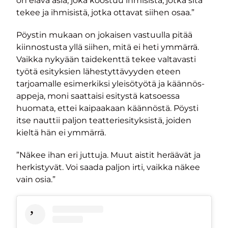
on elävä asia, joka koostuu ihmisistä, jotka sitä
tekee ja ihmisistä, jotka ottavat siihen osaa.”
Pöystin mukaan on jokaisen vastuulla pitää
kiinnostusta yllä siihen, mitä ei heti ymmärrä.
Vaikka nykyään taidekenttä tekee valtavasti
työtä esityksien lähestyttävyyden eteen
tarjoamalle esimerkiksi yleisötyötä ja käännös-
appeja, moni saattaisi esitystä katsoessa
huomata, ettei kaipaakaan käännöstä. Pöysti
itse nauttii paljon teatteriesityksistä, joiden
kieltä hän ei ymmärrä.
”Näkee ihan eri juttuja. Muut aistit heräävät ja
herkistyvät. Voi saada paljon irti, vaikka näkee
vain osia.”