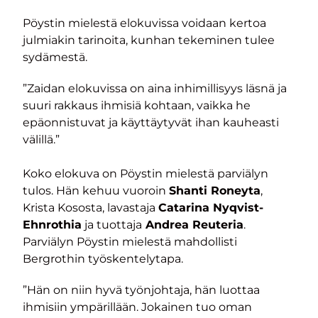
Pöystin mielestä elokuvissa voidaan kertoa
julmiakin tarinoita, kunhan tekeminen tulee
sydämestä.
”Zaidan elokuvissa on aina inhimillisyys läsnä ja
suuri rakkaus ihmisiä kohtaan, vaikka he
epäonnistuvat ja käyttäytyvät ihan kauheasti
välillä.”
Koko elokuva on Pöystin mielestä parviälyn
tulos. Hän kehuu vuoroin
Shanti Roneyta
,
Krista Kososta, lavastaja
Catarina Nyqvist-
Ehnrothia
ja tuottaja
Andrea Reuteria
.
Parviälyn Pöystin mielestä mahdollisti
Bergrothin työskentelytapa.
”Hän on niin hyvä työnjohtaja, hän luottaa
ihmisiin ympärillään. Jokainen tuo oman