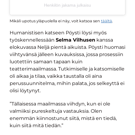
Henkilön jakama julkaisu
Mikäli upotus yläpuolella ei näy, voit katsoa sen
täältä
.
Humanistisen katseen Pöysti löysi myös
työskennellessään
Selma Vilhusen
kanssa
elokuvassa Neljä pientä aikuista. Pöysti huomasi
viihtyvänsä jälleen kuvauksissa, jossa prosessiin
luotettiin samaan tapaan kuin
teatterimaailmassa. Tutkimiselle ja katsomiselle
oli aikaa ja tilaa, vaikka taustalla oli aina
perussuunnitelma, mihin palata, jos selkeyttä ei
olisi löytynyt.
”Tällaisessa maailmassa viihdyn, kun ei ole
valmiiksi pureskeltuja vastauksia. Olen
enemmän kiinnostunut siitä, mistä en tiedä,
kuin siitä mitä tiedän.”