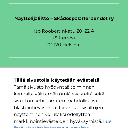
Näyttelijäliitto – Skådespelarförbundet ry
Iso Roobertinkatu 20–22 A
(5. kerros)
00120 Helsinki
Seuraa meitä
Tällä sivustolla käytetään evästeitä
Facebook
Twitter
Instagram
Tämä sivusto hyödyntää toiminnan
kannalta välttämättömiä evästeitä sekä
sivuston kehittämisen mahdollistavia
tilastointievästeitä. Joidenkin sisältöjen
näyttäminen voi lisäksi edellyttää
markkinointievästeiden hyväksymistä.
Lue