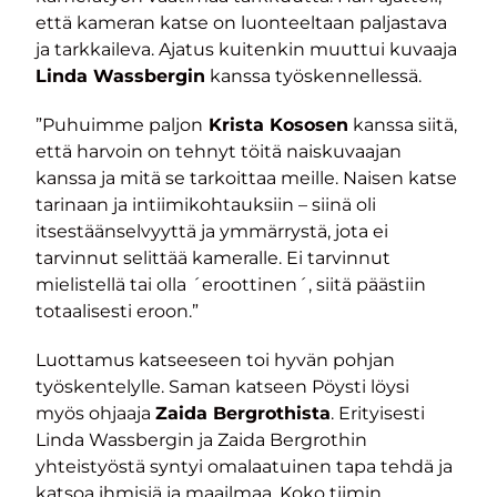
että kameran katse on luonteeltaan paljastava
ja tarkkaileva. Ajatus kuitenkin muuttui kuvaaja
Linda Wassbergin
kanssa työskennellessä.
”Puhuimme paljon
Krista Kososen
kanssa siitä,
että harvoin on tehnyt töitä naiskuvaajan
kanssa ja mitä se tarkoittaa meille. Naisen katse
tarinaan ja intiimikohtauksiin – siinä oli
itsestäänselvyyttä ja ymmärrystä, jota ei
tarvinnut selittää kameralle. Ei tarvinnut
mielistellä tai olla ´eroottinen´, siitä päästiin
totaalisesti eroon.”
Luottamus katseeseen toi hyvän pohjan
työskentelylle. Saman katseen Pöysti löysi
myös ohjaaja
Zaida Bergrothista
. Erityisesti
Linda Wassbergin ja Zaida Bergrothin
yhteistyöstä syntyi omalaatuinen tapa tehdä ja
katsoa ihmisiä ja maailmaa. Koko tiimin