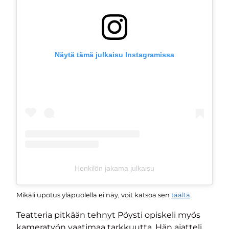
Näytä tämä julkaisu Instagramissa
Henkilön jakama julkaisu
Mikäli upotus yläpuolella ei näy, voit katsoa sen
täältä
.
Teatteria pitkään tehnyt Pöysti opiskeli myös
kameratyön vaatimaa tarkkuutta. Hän ajatteli,