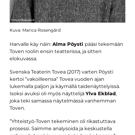
Kuva: Marica Rosengård
Harvalle käy näin:
Alma Pöysti
pääsi tekemään
Toven roolin ensin teatterissa, ja sitten
elokuvassa.
Svenska Teaterin Tovea (2017) varten Pöysti
kertoi ”vakoilleensa” Tovea vuoden ajan
lukemalla paljon ja käymällä taidenäyttelyissä.
Isoksi avuksi oli myös näyttelijä
Ylva Ekblad
,
joka teki samassa näytelmässä vanhemman
Toven.
”Yhteistyö-Toven tekeminen oli rikastuttava
prosessi. Saimme analysoida ja keskustella