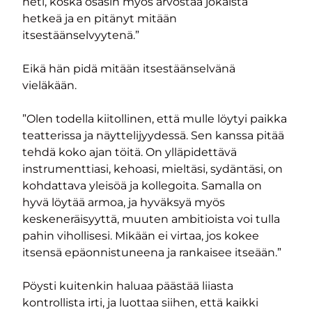
heti, koska osasin myös arvostaa jokaista
hetkeä ja en pitänyt mitään
itsestäänselvyytenä.”
Eikä hän pidä mitään itsestäänselvänä
vieläkään.
”Olen todella kiitollinen, että mulle löytyi paikka
teatterissa ja näyttelijyydessä. Sen kanssa pitää
tehdä koko ajan töitä. On ylläpidettävä
instrumenttiasi, kehoasi, mieltäsi, sydäntäsi, on
kohdattava yleisöä ja kollegoita. Samalla on
hyvä löytää armoa, ja hyväksyä myös
keskeneräisyyttä, muuten ambitioista voi tulla
pahin vihollisesi. Mikään ei virtaa, jos kokee
itsensä epäonnistuneena ja rankaisee itseään.”
Pöysti kuitenkin haluaa päästää liiasta
kontrollista irti, ja luottaa siihen, että kaikki