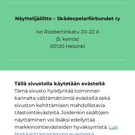
Näyttelijäliitto – Skådespelarförbundet ry
Iso Roobertinkatu 20–22 A
(5. kerros)
00120 Helsinki
Seuraa meitä
Tällä sivustolla käytetään evästeitä
Facebook
Twitter
Instagram
Tämä sivusto hyödyntää toiminnan
kannalta välttämättömiä evästeitä sekä
sivuston kehittämisen mahdollistavia
tilastointievästeitä. Joidenkin sisältöjen
näyttäminen voi lisäksi edellyttää
markkinointievästeiden hyväksymistä.
Lue
lisää käyttämistämme evästeistä.