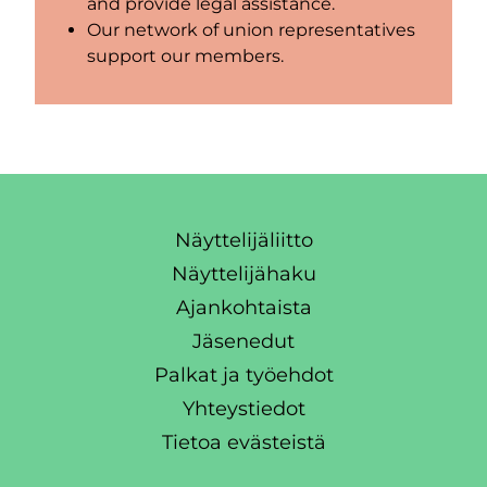
and provide legal assistance.
Our network of union representatives
support our members.
Näyttelijäliitto
Näyttelijähaku
Ajankohtaista
Jäsenedut
Palkat ja työehdot
Yhteystiedot
Tietoa evästeistä