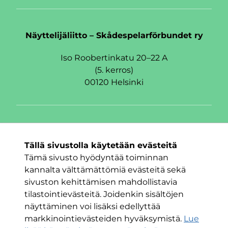
Näyttelijäliitto – Skådespelarförbundet ry
Iso Roobertinkatu 20–22 A
(5. kerros)
00120 Helsinki
Seuraa meitä
Tällä sivustolla käytetään evästeitä
Facebook
Twitter
Instagram
Tämä sivusto hyödyntää toiminnan
kannalta välttämättömiä evästeitä sekä
sivuston kehittämisen mahdollistavia
tilastointievästeitä. Joidenkin sisältöjen
näyttäminen voi lisäksi edellyttää
markkinointievästeiden hyväksymistä.
Lue