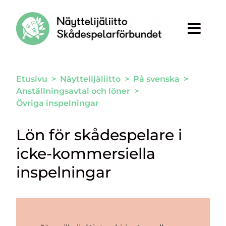
Siirry sivun sisältöön
Etusivu
>
Näyttelijäliitto
>
På svenska
>
Anställningsavtal och löner
>
Övriga inspelningar
Lön för skådespelare i
icke-kommersiella
inspelningar