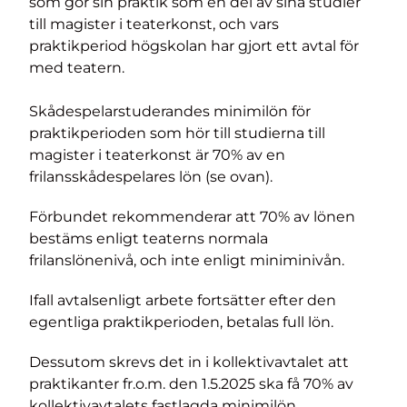
som gör sin praktik som en del av sina studier
till magister i teaterkonst, och vars
praktikperiod högskolan har gjort ett avtal för
med teatern.
Skådespelarstuderandes minimilön för
praktikperioden som hör till studierna till
magister i teaterkonst är 70% av en
frilansskådespelares lön (se ovan).
Förbundet rekommenderar att 70% av lönen
bestäms enligt teaterns normala
frilanslönenivå, och inte enligt miniminivån.
Ifall avtalsenligt arbete fortsätter efter den
egentliga praktikperioden, betalas full lön.
Dessutom skrevs det in i kollektivavtalet att
praktikanter fr.o.m. den 1.5.2025 ska få 70% av
kollektivavtalets fastlagda minimilön.