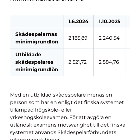
1.6.2024
1.10.2025
1.8
Skådespelarnas
2 185,89
2 240,54
2 2
minimigrundlön
Utbildade
2
skådespelares
2 521,72
2 584,76
643
minimigrundlön
Med en utbildad skådespelare menas en
person som har en enligt det finska systemet
tillämpad högskole- eller
yrkeshögskoleexamen. För att avgöra en
utländsk examens motsvarighet till det finska
systemet används Skådespelarförbundets
rekommendationer.