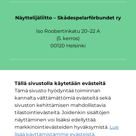
Näyttelijäliitto – Skådespelarförbundet ry
Iso Roobertinkatu 20–22 A
(5. kerros)
00120 Helsinki
Seuraa meitä
Tällä sivustolla käytetään evästeitä
Facebook
Twitter
Instagram
Tämä sivusto hyödyntää toiminnan
kannalta välttämättömiä evästeitä sekä
sivuston kehittämisen mahdollistavia
tilastointievästeitä. Joidenkin sisältöjen
näyttäminen voi lisäksi edellyttää
markkinointievästeiden hyväksymistä.
Lue
lisää käyttämistämme evästeistä.