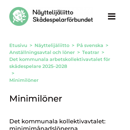
Siirry sivun sisältöön
Etusivu
>
Näyttelijäliitto
>
På svenska
>
Anställningsavtal och löner
>
Teatrar
>
Det kommunala arbetskollektivavtalet för
skådespelare 2025–2028
>
Minimilöner
Minimilöner
Det kommunala kollektivavtalet:
minimimånadslönerna