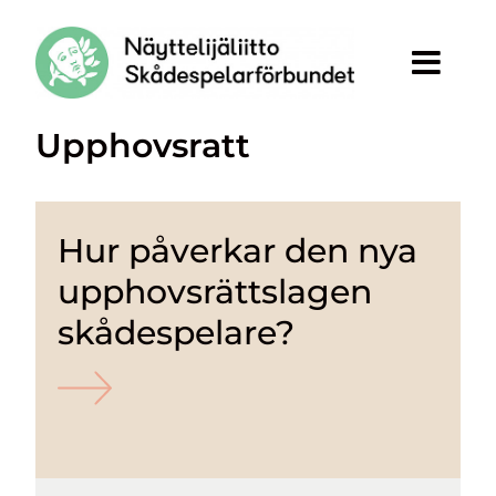
Siirry sivun sisältöön
Upphovsratt
Hur påverkar den nya
upphovsrättslagen
skådespelare?