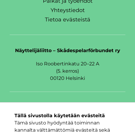
Palkat ja työehdot
Yhteystiedot
Tietoa evästeistä
Näyttelijäliitto – Skådespelarförbundet ry
Iso Roobertinkatu 20–22 A
(5. kerros)
00120 Helsinki
Seuraa meitä
Tällä sivustolla käytetään evästeitä
Facebook
Twitter
Instagram
Tämä sivusto hyödyntää toiminnan
kannalta välttämättömiä evästeitä sekä