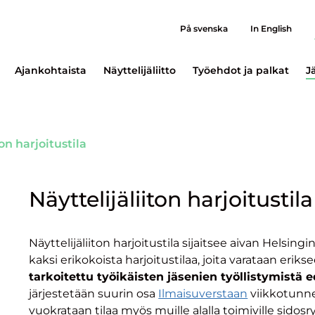
På svenska
In English
Ajankohtaista
Näyttelijäliitto
Työehdot ja palkat
J
ton harjoitustila
Näyttelijäliiton harjoitustila
Näyttelijäliiton harjoitustila sijaitsee aivan Helsing
kaksi erikokoista harjoitustilaa, joita varataan eriks
tarkoitettu työikäisten jäsenien työllistymistä 
järjestetään suurin osa
Ilmaisuverstaan
viikkotunnei
vuokrataan tilaa myös muille alalla toimiville sidosr