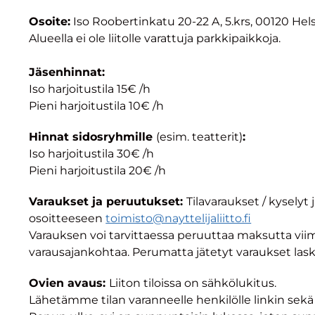
Osoite:
Iso Roobertinkatu 20-22 A, 5.krs, 00120 Hels
Alueella ei ole liitolle varattuja parkkipaikkoja.
Jäsenhinnat:
Iso harjoitustila 15€ /h
Pieni harjoitustila 10€ /h
Hinnat sidosryhmille
(esim. teatterit)
:
Iso harjoitustila 30€ /h
Pieni harjoitustila 20€ /h
Varaukset ja peruutukset:
Tilavaraukset / kysely
osoitteeseen
toimisto@nayttelijaliitto.fi
Varauksen voi tarvittaessa peruuttaa maksutta vii
varausajankohtaa. Perumatta jätetyt varaukset lask
Ovien avaus:
Liiton tiloissa on sähkölukitus.
Lähetämme tilan varanneelle henkilölle linkin sekä