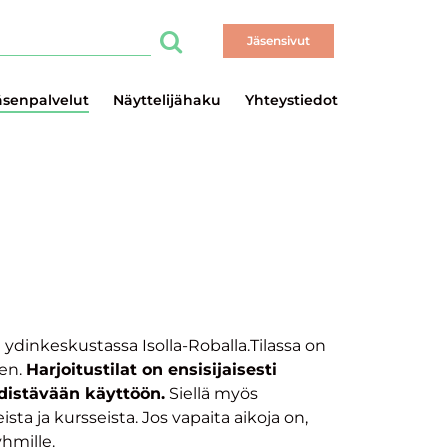
Haku
Hae
Jäsensivut
äsenpalvelut
Näyttelijähaku
Yhteystiedot
in ydinkeskustassa Isolla-Roballa.Tilassa on
een.
Harjoitustilat on ensisijaisesti
edistävään käyttöön.
Siellä myös
sta ja kursseista. Jos vapaita aikoja on,
yhmille.