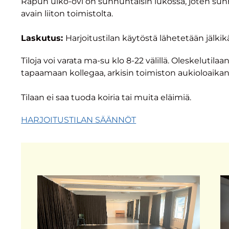
Rapun ulko-ovi on sunnuntaisin lukossa, joten sun
avain liiton toimistolta.
Laskutus:
Harjoitustilan käytöstä lähetetään jälki
Tiloja voi varata ma-su klo 8-22 välillä. Oleskelutila
tapaamaan kollegaa, arkisin toimiston aukioloaikan
Tilaan ei saa tuoda koiria tai muita eläimiä.
HARJOITUSTILAN SÄÄNNÖT