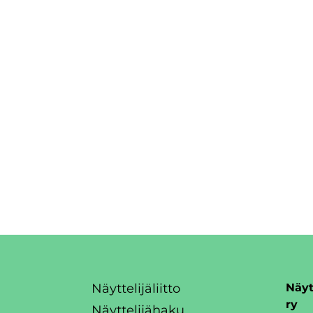
Näyttelijäliitto
Näyt
ry
Näyttelijähaku