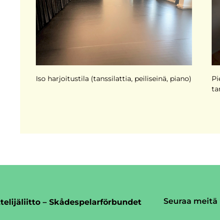
Iso harjoitustila (tanssilattia, peiliseinä, piano)
Pi
ta
Seuraa meitä
telijäliitto – Skådespelarförbundet