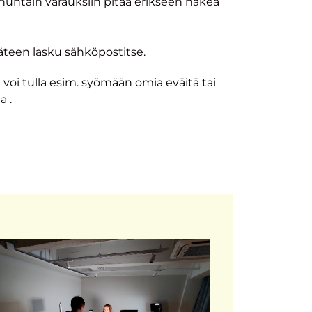
nuntain varauksiin pitää erikseen hakea
käteen lasku sähköpostitse.
an voi tulla esim. syömään omia eväitä tai
a .