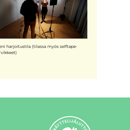
eni harjoitustila (tilassa myös selftape-
rvikkeet)