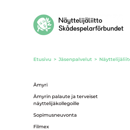
Siirry sivun sisältöön
Etusivu
>
Jäsenpalvelut
>
Näyttelijälii
Ämyri
Ämyrin palaute ja terveiset
näyttelijäkollegoille
Sopimusneuvonta
Filmex