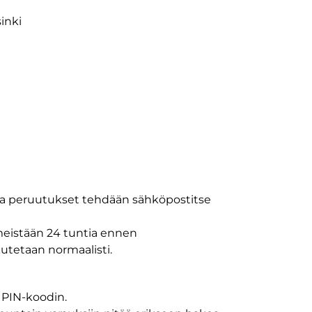
inki
t ja peruutukset tehdään sähköpostitse
meistään 24 tuntia ennen
utetaan normaalisti.
 PIN-koodin.