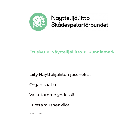
Siirry sivun sisältöön
Etusivu
>
Näyttelijäliitto
>
Kunniamerki
Liity Näyttelijäliiton jäseneksi!
Organisaatio
Vaikutamme yhdessä
Luottamushenkilöt