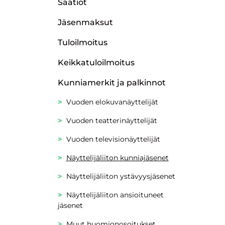
Säätiöt
Jäsenmaksut
Tuloilmoitus
Keikkatuloilmoitus
Kunniamerkit ja palkinnot
Vuoden elokuvanäyttelijät
Vuoden teatterinäyttelijät
Vuoden televisionäyttelijät
Näyttelijäliiton kunniajäsenet
Näyttelijäliiton ystävyysjäsenet
Näyttelijäliiton ansioituneet
jäsenet
Muut huomionosoitukset