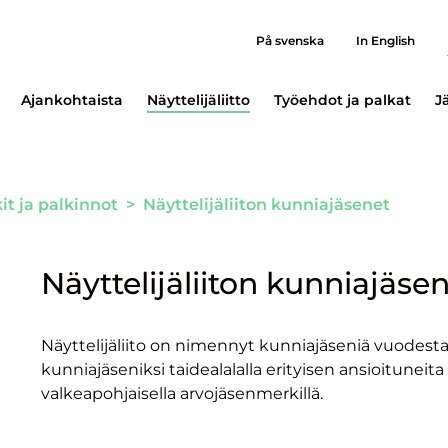
På svenska
In English
Ajankohtaista
Näyttelijäliitto
Työehdot ja palkat
J
t ja palkinnot
>
Näyttelijäliiton kunniajäsenet
Näyttelijäliiton kunniajäse
Näyttelijäliito on nimennyt kunniajäseniä vuodesta 1
kunniajäseniksi taidealalalla erityisen ansioituneita
valkeapohjaisella arvojäsenmerkillä.