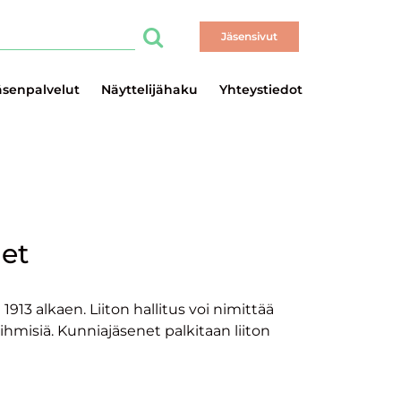
Haku
Hae
Jäsensivut
äsenpalvelut
Näyttelijähaku
Yhteystiedot
net
913 alkaen. Liiton hallitus voi nimittää
 ihmisiä. Kunniajäsenet palkitaan liiton