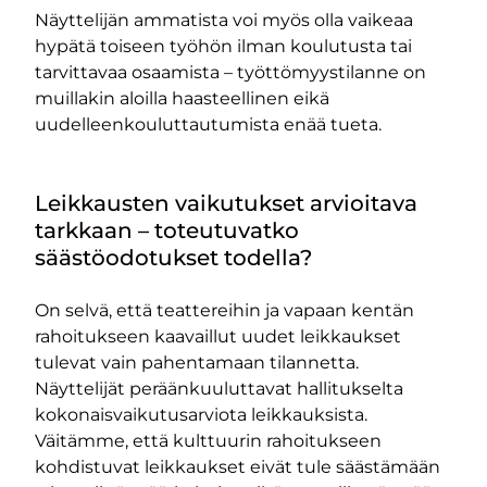
Näyttelijän ammatista voi myös olla vaikeaa
hypätä toiseen työhön ilman koulutusta tai
tarvittavaa osaamista – työttömyystilanne on
muillakin aloilla haasteellinen eikä
uudelleenkouluttautumista enää tueta.
Leikkausten vaikutukset arvioitava
tarkkaan – toteutuvatko
säästöodotukset todella?
On selvä, että teattereihin ja vapaan kentän
rahoitukseen kaavaillut uudet leikkaukset
tulevat vain pahentamaan tilannetta.
Näyttelijät peräänkuuluttavat hallitukselta
kokonaisvaikutusarviota leikkauksista.
Väitämme, että kulttuurin rahoitukseen
kohdistuvat leikkaukset eivät tule säästämään