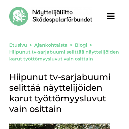
Siirry sivun sisältöön
Etusivu
>
Ajankohtaista
>
Blogi
>
Hiipunut tv-sarjabuumi selittää näyttelijöiden
karut työttömyysluvut vain osittain
Hiipunut tv-sarjabuumi
selittää näyttelijöiden
karut työttömyysluvut
vain osittain