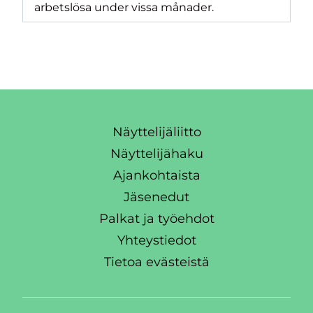
arbetslösa under vissa månader.
Näyttelijäliitto
Näyttelijähaku
Ajankohtaista
Jäsenedut
Palkat ja työehdot
Yhteystiedot
Tietoa evästeistä