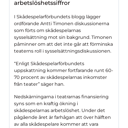
arbetslöshetssiffror
I Skådespelarförbundets blogg lägger
ordförande Antti Timonen diskussionerna
som förts om skådespelarnas
sysselsättning mot sin bakgrund. Timonen
påminner om att det inte går att förminska
teaterns roll i sysselsättningsdiskussionen.
“Enligt Skådespelarförbundets
uppskattning kommer fortfarande runt 60-
70 procent av skådespelarnas inkomster
från teater” säger han.
Nedskärningarna i teatrarnas finansiering
syns som en kraftig ökning i
skådespelarnas arbetslöshet. Under det
pågående året är farhågan att över hälften
av alla skådespelare kommer att vara