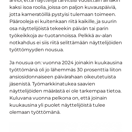
arvioi, että näyttelijä tarvitsisi vuosittain ainakin
kaksi isoa roolia, joissa on paljon kuvauspäiviä,
jotta kameratöillä pystyisi tulemaan toimeen.
Päärooleja ei kuitenkaan riitä kaikille, ja suurin
osa näyttelijöistä tekeekin päivän tai parin
työkeikkoja av-tuotannoissa. Pelkkä av-alan
notkahdus ei siis riitä selittämään näyttelijöiden
työttömyyden nousua.
Ja nousua on: vuonna 2024 joinakin kuukausina
työttömänä oli jo lähemmäs 30 prosenttia liiton
ansiosidonnaiseen päivärahaan oikeutetuista
jäsenistä. Työmarkkinatukea saavien
näyttelijöiden määrästä ei ole tarkempaa tietoa.
Kuluvana vuonna pelkona on, että joinain
kuukausina yli puolet näyttelijöistä tulee
olemaan työttömänä.