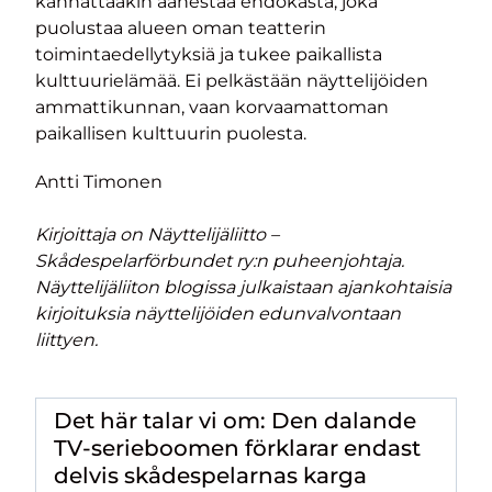
kannattaakin äänestää ehdokasta, joka
puolustaa alueen oman teatterin
toimintaedellytyksiä ja tukee paikallista
kulttuurielämää. Ei pelkästään näyttelijöiden
ammattikunnan, vaan korvaamattoman
paikallisen kulttuurin puolesta.
Antti Timonen
Kirjoittaja on Näyttelijäliitto –
Skådespelarförbundet ry:n puheenjohtaja.
Näyttelijäliiton blogissa julkaistaan ajankohtaisia
kirjoituksia näyttelijöiden edunvalvontaan
liittyen.
Det här talar vi om: Den dalande
TV-serieboomen förklarar endast
delvis skådespelarnas karga