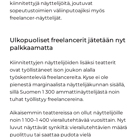
kiinnitettyjä näyttelijöitä, joutuvat
sopeutustoimien väliinputoajiksi myös
freelancer-näyttelijät.
Ulkopuoliset freelancerit jätetään nyt
palkkaamatta
Kiinnitettyjen näyttelijöiden lisäksi teatterit
ovat työllistäneet ison joukon alalla
työskenteleviä freelancereita. Kyse ei ole
pienestä marginaalista näyttelijäkunnan sisällä,
sillä Suomen 1 300 ammattinäyttelijästä noin
tuhat työllistyy freelancereina.
Aikaisemmin teattereissa on ollut näyttelijöille
noin 1 100–1 400 vierailutehtävää vuosittain. Nyt
luvut näyttävät synkiltä: vierailutehtävien määrä
puolittuu tai saattaa pudota vielä