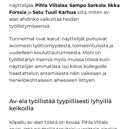
näyttelijää,
Pihla Viitalaa
,
Sampo Sarkola
,
Iikka
Forssia
ja
Satu Tuuli Karhua
siitä, miten av-
alan ahdinko vaikuttaa heidän
työllistymiseensä.
Tunnelmat ovat karut: näyttelijät puhuivat
avoimesti työttömyydestä, toimeentulosta ja
uudelleen kouluttautumisesta. Moni on
työllistänyt itsensä myös muissa töissä kuin
näyttelijän ammatissa. Iso kiitos kollegoille
haastattelun antamisesta näin vaikeaan ja
henkilökohtaiseen aiheeseen liittyen.
Av-ala työllistää tyypillisesti lyhyillä
keikoilla
Kilpailu av-alan töistä on kovaa. Pihla Viitala