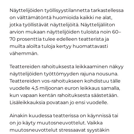
Näyttelijöiden työllisyystilannetta tarkastellessa
on välttämätöntä huomioida kaikki ne alat,
jotka työllistävät näyttelijöitä. Näyttelijäliiton
arvion mukaan näyttelijöiden tuloista noin 60–
70 prosenttia tulee edelleen teatterista ja
muilta aloilta tuloja kertyy huomattavasti
vähemmän.
Teattereiden rahoituksesta leikkaaminen näkyy
näyttelijöiden työttömyyden rajuna nousuna.
Teattereiden vos-rahoitukseen kohdistuu tälle
vuodelle 4,5 miljoonan euron leikkaus samalla,
kun vapaan kentän rahoituksesta säästetään.
Lisäleikkauksia povataan jo ensi vuodelle.
Ainakin kuudessa teatterissa on käynnissä tai
on jo käyty muutosneuvottelut. Vaikka
muutosneuvottelut stressaavat syystäkin