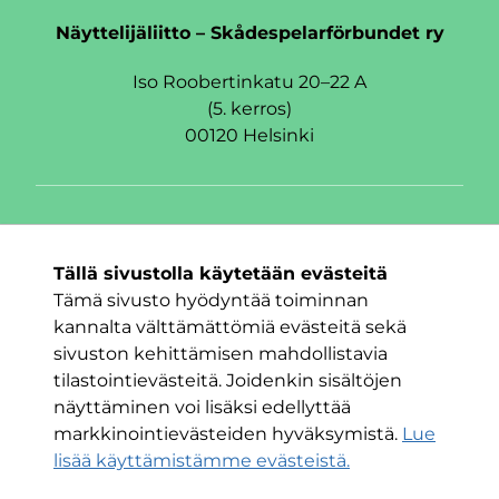
Näyttelijäliitto – Skådespelarförbundet ry
Iso Roobertinkatu 20–22 A
(5. kerros)
00120 Helsinki
Seuraa meitä
Tällä sivustolla käytetään evästeitä
Facebook
Twitter
Instagram
Tämä sivusto hyödyntää toiminnan
kannalta välttämättömiä evästeitä sekä
sivuston kehittämisen mahdollistavia
tilastointievästeitä. Joidenkin sisältöjen
näyttäminen voi lisäksi edellyttää
markkinointievästeiden hyväksymistä.
Lue
lisää käyttämistämme evästeistä.