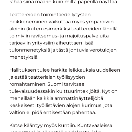
rahaa siinä määrin kuin miltä paperilla näyttää.
Teattereiden toimintaedellytysten
heikkeneminen vaikuttaa myös ympäröiviin
aloihin (kuten esimerkiksi teattereiden lähellä
toimiviin ravitsemus- ja majoituspalveluita
tarjoaviin yrityksiin) aiheuttaen lisää
tulonmenetyksiä ja tästä johtuvia verotulojen
menetyksiä.
Hallituksen tulee harkita leikkauksia uudelleen
ja estää teatterialan työllisyyden
romahtaminen. Suomi tarvitsee
tulevaisuudessakin kulttuurintekijöitä. Nyt on
meneillään kaikkia ammattinäyttelijöitä
keskeisesti työllistävien alojen kurimus, jota
valtion ei pidä entisestään pahentaa.
Katse kääntyy myös kuntiin. Kuntavaaleissa